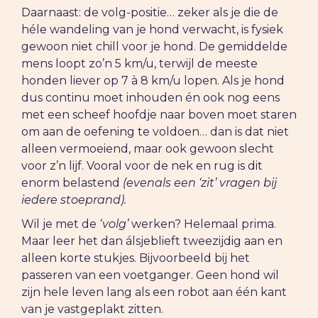
Daarnaast: de volg-positie… zeker als je die de
héle wandeling van je hond verwacht, is fysiek
gewoon niet chill voor je hond. De gemiddelde
mens loopt zo’n 5 km/u, terwijl de meeste
honden liever op 7 à 8 km/u lopen. Als je hond
dus continu moet inhouden én ook nog eens
met een scheef hoofdje naar boven moet staren
om aan de oefening te voldoen… dan is dat niet
alleen vermoeiend, maar ook gewoon slecht
voor z’n lijf. Vooral voor de nek en rug is dit
enorm belastend
(evenals een ‘zit’ vragen bij
iedere stoeprand).
Wil je met de
‘volg’
werken? Helemaal prima.
Maar leer het dan álsjeblieft tweezijdig aan en
alleen korte stukjes. Bijvoorbeeld bij het
passeren van een voetganger. Geen hond wil
zijn hele leven lang als een robot aan één kant
van je vastgeplakt zitten.