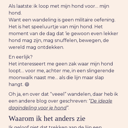
Als laatste: ik loop met mijn hond voor… mijn
hond.
Want een wandeling is geen militaire oefening.
Het is het speeluurtje van mijn hond. Het
moment van de dag dat ‘ie gewoon even lekker
hond mag zijn, mag snuffelen, bewegen, de
wereld mag ontdekken.
En eerlijk?
Het interesseert me geen zak waar mijn hond
loopt… voor me, achter me, in een slingerende
moonwalk naast me… als die lijn maar slap
hangt. 😄
Oh ja, en over dat “veeel” wandelen, daar heb ik
een andere blog over geschreven:
“
De ideale
dagindeling voor je hond
”
.
Waarom ik het anders zie
Ik geloof niet dat trekken aan de lijn een