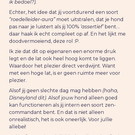
ik bedoel?).
Echter, het idee dat jij voortdurend een soort
“roedelleider-aura”
moet uitstralen, dat je hond
pas naar je luistert als jij 100%
‘assertief’
bent…
daar haak ik echt compleet op af. En het lijkt me
doodvermoeiend, deze rol :P.
Ik zie dat dit op eigenaren een enorme druk
legt en de lat ook heel hoog komt te liggen.
Waardoor het plezier direct verdwijnt. Want
met een hoge lat, is er geen ruimte meer voor
plezier.
Alsof jij geen slechte dag mag hebben
(haha,
Disneyland dit)
. Alsof jouw hond alleen goed
kan functioneren als jij intern een soort zen-
commandant bent. En dat is niet alleen
onrealistisch, het is ook oneerlijk. Voor jullie
allebei!