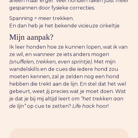
alleen maar erger. Veel honden raken juist méér
gespannen door fysieke correcties.
Spanning = meer trekken.
En dan heb je het bekende vicieuze cirkeltje.
Mijn aanpak?
Ik leer honden hoe ze kunnen lopen, wat ik van
ze wil, en wanneer ze iets anders mogen
(snuffelen, trekken, even sprintje)
. Met mijn
wandelskills en de cues die iedere hond zou
moeten kennen, zal je zelden nog een hond
hebben die trekt aan de lijn. En stel dat het wel
gebeurt, weet jij precies wat je moet doen. Wist
je dat je bij mij altijd leert om
“het trekken aan
de lijn”
op cue te zetten?
Life hack
hoor!